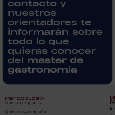
contacto y
nuestros
orientadores te
informarán sobre
todo lo que
quieras conocer
del
master de
gastronomía​
Q
METODOLOGÍA
H
S
D
Nuestra propuesta
S
lu
Quién nos acompaña
ES