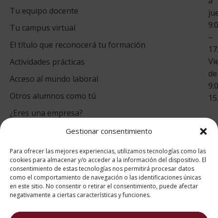
a
Tu equipo docente
ju
Te
9:
es
Tu campus virtual
–
Co
El título que reconocerá tu formación
17
Vi
Actividades prácticas
de
Acceso al mundo laboral
9:
Otros alumnos como tú
15
¿Eres una empresa?
Gestionar consentimiento
puntuación para ESAH
Para ofrecer las mejores experiencias, utilizamos tecnologías como las
9.4
/10
cookies para almacenar y/o acceder a la información del dispositivo. El
consentimiento de estas tecnologías nos permitirá procesar datos
basado en
1331
como el comportamiento de navegación o las identificaciones únicas
Valoraciones soportado por
eKomi
en este sitio. No consentir o retirar el consentimiento, puede afectar
negativamente a ciertas características y funciones.