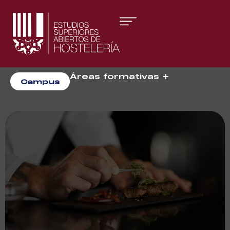
Áreas formativas
Campus
Gestión y Dirección
Organización de Eventos