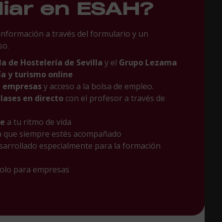
diar en ESAH?
 información a través del formulario y un
so.
la de Hostelería de Sevilla
y el
Grupo Lezama
a y turismo online
n empresas
y acceso a la bolsa de empleo.
lases en directo
con el profesor a través de
le
a tu ritmo de vida
a que siempre estés acompañado
sarrollado especialmente para la formación
Solo para empresas