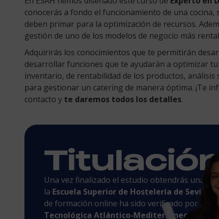
En ESAH hemos diseñado este curso de
Experto en D
conocerás a fondo el funcionamiento de una cocina, s
deben primar para la optimización de recursos. Ademá
gestión de uno de los modelos de negocio más rentabl
Adquirirás los conocimientos que te permitirán desarro
desarrollar funciones que te ayudarán a optimizar tu
inventario, de rentabilidad de los productos, análisis 
para gestionar un catering de manera óptima. ¡Te i
contacto y
te daremos todos los detalles
.
Titulació
Una vez finalizado el estudio obtendrás una tit
la
Escuela Superior de Hostelería de Sevilla
y
de formación online ha sido verificado por la
Un
Tecnológica Atlántico-Mediterráneo
.