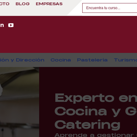
CTO
BLOG
EMPRESAS
ión y Dirección
Cocina
Pastelería
Turism
Experto en
Cocina y G
Catering
Aprende a gestionar 