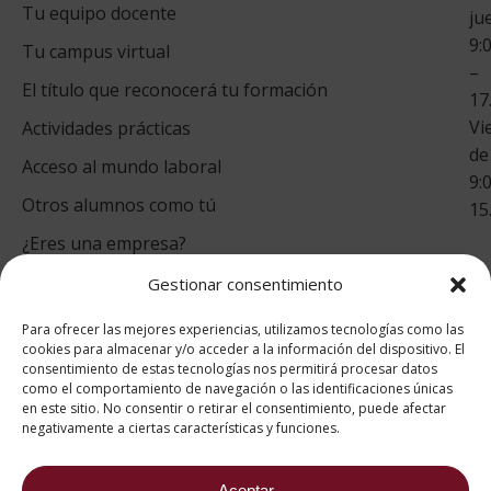
Tu equipo docente
ju
Te
9:
es
Tu campus virtual
–
Co
El título que reconocerá tu formación
17
Vi
Actividades prácticas
de
Acceso al mundo laboral
9:
Otros alumnos como tú
15
¿Eres una empresa?
Gestionar consentimiento
puntuación para ESAH
Para ofrecer las mejores experiencias, utilizamos tecnologías como las
9.2
/10
cookies para almacenar y/o acceder a la información del dispositivo. El
consentimiento de estas tecnologías nos permitirá procesar datos
basado en
1332
como el comportamiento de navegación o las identificaciones únicas
Valoraciones soportado por
eKomi
en este sitio. No consentir o retirar el consentimiento, puede afectar
negativamente a ciertas características y funciones.
Aceptar