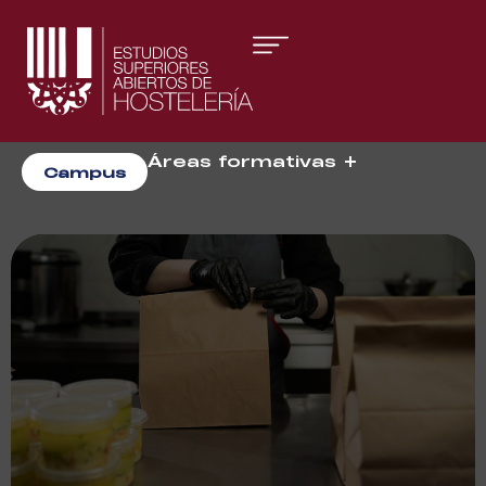
Áreas formativas
Campus
Gestión y Dirección
Organización de Eventos