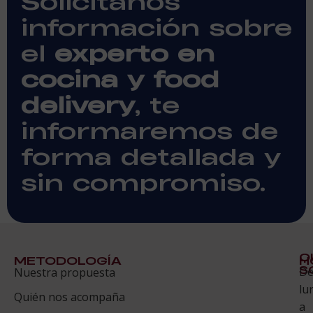
Solicítanos
información sobre
el
experto en
cocina y food
delivery
, te
informaremos de
forma detallada y
sin compromiso.
Q
METODOLOGÍA
H
S
D
Nuestra propuesta
S
lu
Quién nos acompaña
ES
a