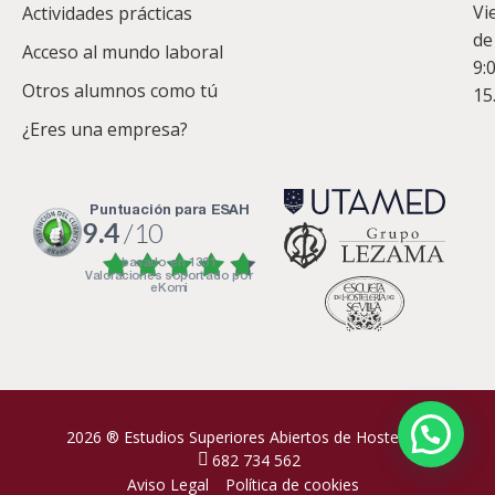
Vi
Actividades prácticas
de
Acceso al mundo laboral
9:
Otros alumnos como tú
15
¿Eres una empresa?
puntuación para ESAH
9.4
/10
basado en
1331
Valoraciones soportado por
eKomi
2026 ® Estudios Superiores Abiertos de Hostelería
682 734 562
Aviso Legal
Política de cookies