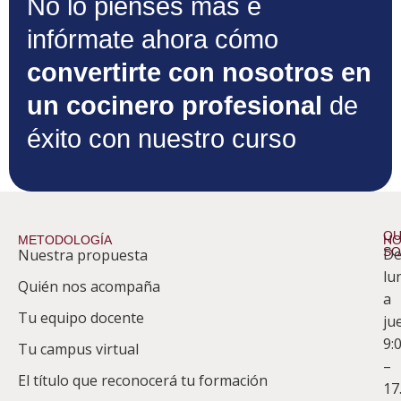
No lo pienses más e
infórmate ahora cómo
convertirte con nosotros en
un cocinero profesional
de
éxito con nuestro curso
QU
METODOLOGÍA
HO
S
D
Nuestra propuesta
S
lu
Quién nos acompaña
ES
a
Tu equipo docente
ju
Te
9:
es
Tu campus virtual
–
Co
El título que reconocerá tu formación
17