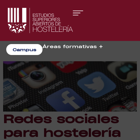
Áreas formativas
Campus
Gestión y Dirección
Organización de Eventos
Redes sociales
para hostelería