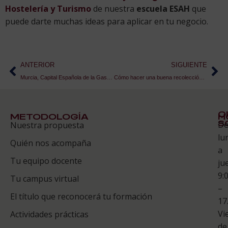
Hostelería y Turismo
de nuestra
escuela ESAH
que
puede darte muchas ideas para aplicar en tu negocio.
ANTERIOR
SIGUIENTE
Murcia, Capital Española de la Gastronomía por muchos motivos
Cómo hacer una buena recolección de setas
Q
METODOLOGÍA
H
S
D
Nuestra propuesta
S
lu
Quién nos acompaña
ES
a
Tu equipo docente
ju
Te
9:
es
Tu campus virtual
–
Co
El título que reconocerá tu formación
17
Vi
Actividades prácticas
de