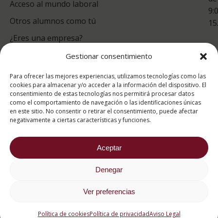
Acceso al mundo laboral
9:
Otros alumnos como tú
15
¿Eres una empresa?
Gestionar consentimiento
puntuación para ESAH
Para ofrecer las mejores experiencias, utilizamos tecnologías como las
9.4
/10
cookies para almacenar y/o acceder a la información del dispositivo. El
consentimiento de estas tecnologías nos permitirá procesar datos
basado en
1331
como el comportamiento de navegación o las identificaciones únicas
Valoraciones soportado por
eKomi
en este sitio. No consentir o retirar el consentimiento, puede afectar
negativamente a ciertas características y funciones.
Aceptar
Denegar
2026 ® Estudios Superiores Abiertos de Hostelería
682 734 562
Ver preferencias
Aviso Legal
Política de cookies
Política de privacidad
Política de cookies
Política de privacidad
Aviso Legal